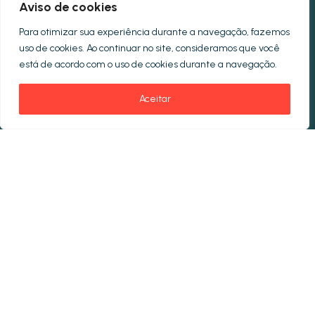
Aviso de cookies
Para otimizar sua experiência durante a navegação, fazemos
uso de cookies. Ao continuar no site, consideramos que você
está de acordo com o uso de cookies durante a navegação.
Aceitar
Antes de seu lançamento oficial para o
mercado, a Typo participou de todo o processo
de construção do novo
brand
. Fomos
responsáveis pela criação do logo, do cartão de
visita e do
layout
do
site
da NeoLife, assim como
pela programação do
site
institucional.